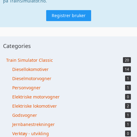
på TrainSimulator.no.
Registrer bruker
Categories
Train Simulator Classic
20
Diesellokomotiver
14
Dieselmotorvogner
1
Personvogner
1
Elektriske motorvogner
0
Elektriske lokomotiver
2
Godsvogner
1
Jernbanestrekninger
1
Verktøy - utvikling
0