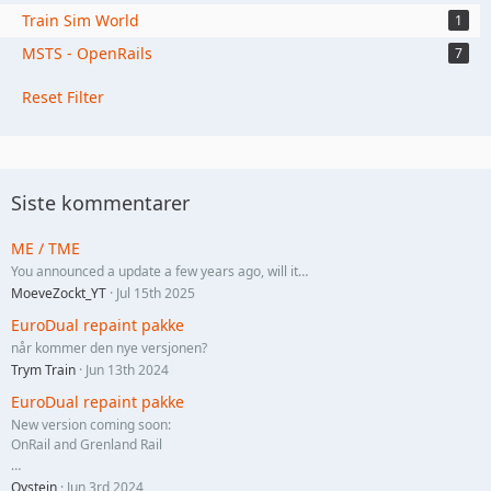
Train Sim World
1
MSTS - OpenRails
7
Reset Filter
Siste kommentarer
ME / TME
You announced a update a few years ago, will it…
MoeveZockt_YT
Jul 15th 2025
EuroDual repaint pakke
når kommer den nye versjonen?
Trym Train
Jun 13th 2024
EuroDual repaint pakke
New version coming soon:
OnRail and Grenland Rail
…
Oystein
Jun 3rd 2024