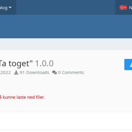
alog
N
Ta toget"
1.0.0
 2022
91 Downloads
0 Comments
kunne laste ned filer.