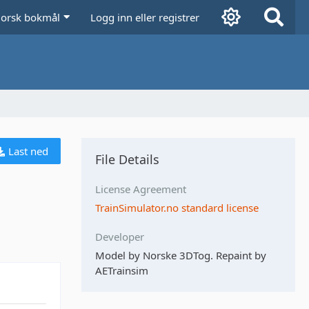
orsk bokmål
Logg inn eller registrer
Last ned
File Details
License Agreement
TrainSimulator.no standard license
Developer
Model by Norske 3DTog. Repaint by
AETrainsim