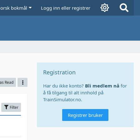
orsk bokmål
Logg inn eller registrer
Registration
 as Read
Har du ikke konto?
Bli medlem nå
for
å få tilgang til alt innhold på
TrainSimulator.no.
Filter
Registrer bruker