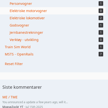
Personvogner
1
Elektriske motorvogner
0
Elektriske lokomotiver
2
Godsvogner
1
Jernbanestrekninger
1
Verktøy - utvikling
0
Train Sim World
1
MSTS - OpenRails
7
Reset Filter
Siste kommentarer
ME / TME
You announced a update a few years ago, will it…
MoeveZockt_YT
Jul 15th 2025