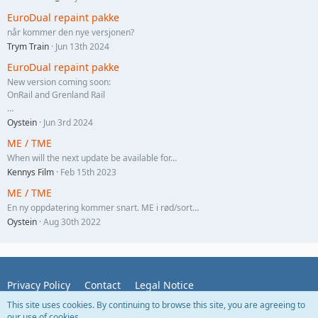
EuroDual repaint pakke
når kommer den nye versjonen?
Trym Train
Jun 13th 2024
EuroDual repaint pakke
New version coming soon:
OnRail and Grenland Rail
…
Oystein
Jun 3rd 2024
ME / TME
When will the next update be available for…
Kennys Film
Feb 15th 2023
ME / TME
En ny oppdatering kommer snart. ME i rød/sort…
Oystein
Aug 30th 2022
Privacy Policy
Contact
Legal Notice
This site uses cookies. By continuing to browse this site, you are agreeing to
our use of cookies.